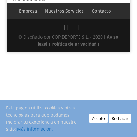
Empresa
Nuestros Servicios
Contacto
© Diseñado por COPIDEPORTE S.L. - 2020
I
Aviso
legal
I
Política de privacidad
I
Esta página utiliza cookies y otras
tecnologías para que podamos
Acepto
Rechazar
mejorar tu experiencia en nuestro
sitio:
Más información.